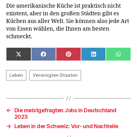
Die amerikanische Küche ist praktisch nicht
existent, aber in den großen Städten gibt es
Küchen aus aller Welt. Sie können also jede Art
von Essen wählen, die Ihnen am besten
schmeckt.
SHARE
SHARE
SHARE
SHARE
SHAR
X
F
P
L
W
ON
ON
ON
ON
ON
(
A
I
I
H
T
C
N
N
A
W
E
T
K
T
I
B
E
E
S
T
O
R
D
A
T
O
E
I
P
E
K
S
N
P
R
T
)
←
Die meistgefragten Jobs in Deutschland
2023
→
Leben in der Schweiz: Vor- und Nachteile